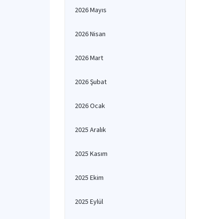
2026 Mayıs
2026 Nisan
2026 Mart
2026 Şubat
2026 Ocak
2025 Aralık
2025 Kasım
2025 Ekim
2025 Eylül