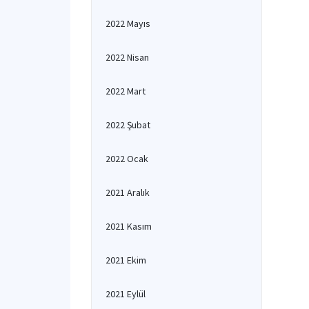
2022 Mayıs
2022 Nisan
2022 Mart
2022 Şubat
2022 Ocak
2021 Aralık
2021 Kasım
2021 Ekim
2021 Eylül