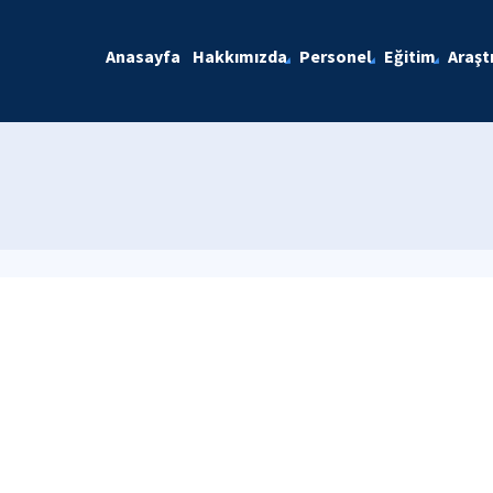
Anasayfa
Hakkımızda
Personel
Eğitim
Araşt