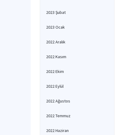
2023 Şubat
2023 Ocak
2022 Aralık
2022 Kasım
2022 Ekim
2022 Eylül
2022 Ağustos
2022 Temmuz
2022 Haziran