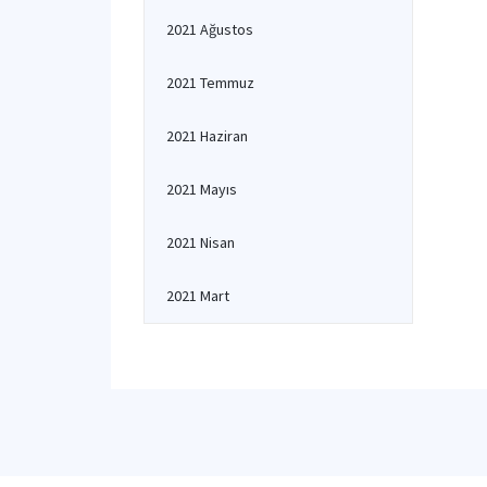
2021 Ağustos
2021 Temmuz
2021 Haziran
2021 Mayıs
2021 Nisan
2021 Mart