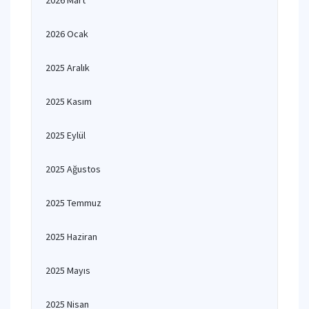
2026 Mart
2026 Ocak
2025 Aralık
2025 Kasım
2025 Eylül
2025 Ağustos
2025 Temmuz
2025 Haziran
2025 Mayıs
2025 Nisan