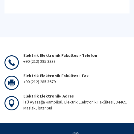
Elektrik Elektronik Fakültesi- Telefon
+90 (212) 285 3338
Elektrik Elektronik Fakültesi- Fax
+90 (212) 285 3679
Elektrik Elektronik- Adres
İTÜ Ayazağa Kampüsü, Elektrik Elektronik Fakültesi, 34469,
Maslak, İstanbul