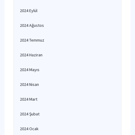
2024 Eylül
2024 Ağustos
2024 Temmuz
2024 Haziran
2024 Mayıs
2024 Nisan
2024 Mart
2024 Şubat
2024 Ocak