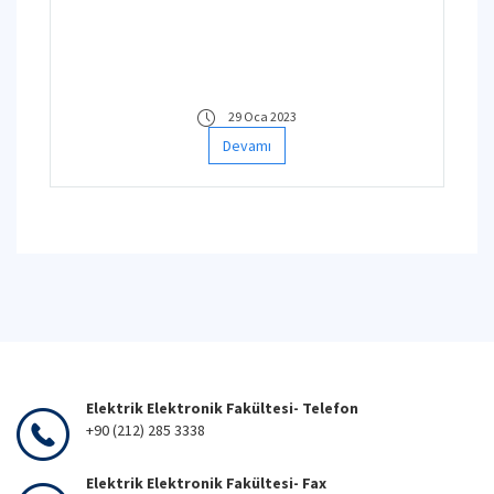
29 Oca 2023
Devamı
Elektrik Elektronik Fakültesi- Telefon
+90 (212) 285 3338
Elektrik Elektronik Fakültesi- Fax