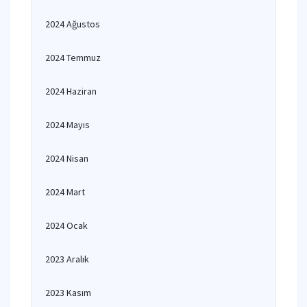
2024 Ağustos
2024 Temmuz
2024 Haziran
2024 Mayıs
2024 Nisan
2024 Mart
2024 Ocak
2023 Aralık
2023 Kasım