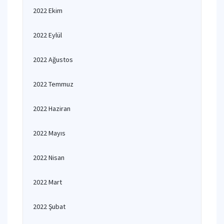
2022 Ekim
2022 Eylül
2022 Ağustos
2022 Temmuz
2022 Haziran
2022 Mayıs
2022 Nisan
2022 Mart
2022 Şubat