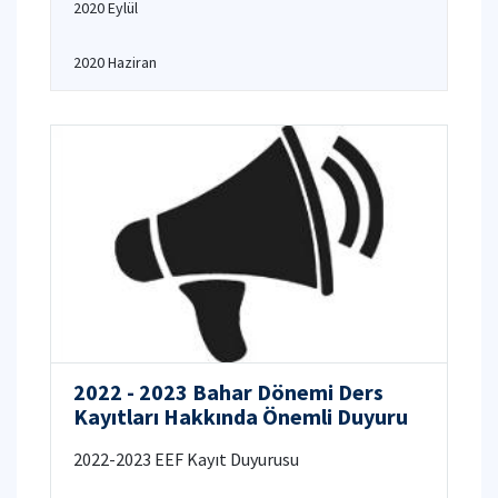
2020 Eylül
2020 Haziran
2022 - 2023 Bahar Dönemi Ders
Kayıtları Hakkında Önemli Duyuru
2022-2023 EEF Kayıt Duyurusu