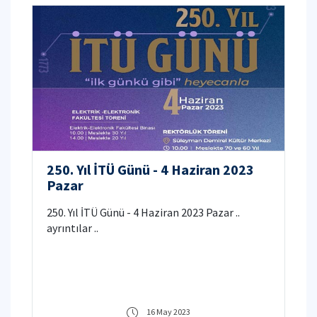
250. Yıl İTÜ Günü - 4 Haziran 2023
Pazar
250. Yıl İTÜ Günü - 4 Haziran 2023 Pazar ..
ayrıntılar ..
16 May 2023