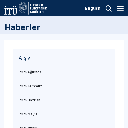
English
Haberler
Arşiv
2026 Ağustos
2026 Temmuz
2026 Haziran
2026 Mayıs