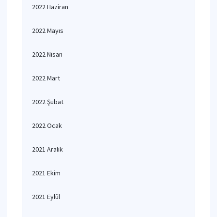
2022 Haziran
2022 Mayıs
2022 Nisan
2022 Mart
2022 Şubat
2022 Ocak
2021 Aralık
2021 Ekim
2021 Eylül