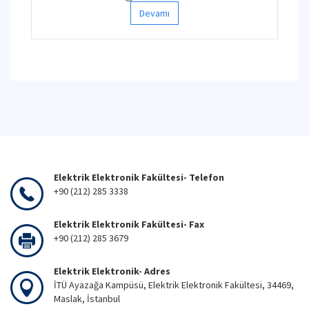
Devamı
Elektrik Elektronik Fakültesi- Telefon
+90 (212) 285 3338
Elektrik Elektronik Fakültesi- Fax
+90 (212) 285 3679
Elektrik Elektronik- Adres
İTÜ Ayazağa Kampüsü, Elektrik Elektronik Fakültesi, 34469,
Maslak, İstanbul