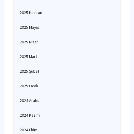
2025 Haziran
2025 Mayıs
2025 Nisan
2025 Mart
2025 Şubat
2025 Ocak
2024 Aralık
2024 Kasım
2024 Ekim