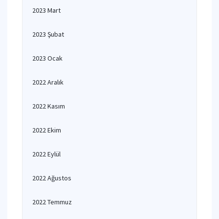
2023 Mart
2023 Şubat
2023 Ocak
2022 Aralık
2022 Kasım
2022 Ekim
2022 Eylül
2022 Ağustos
2022 Temmuz