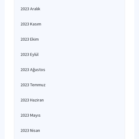
2023 Aralık
2023 Kasım
2023 Ekim
2023 Eylül
2023 Ağustos
2023 Temmuz
2023 Haziran
2023 Mayıs
2023 Nisan