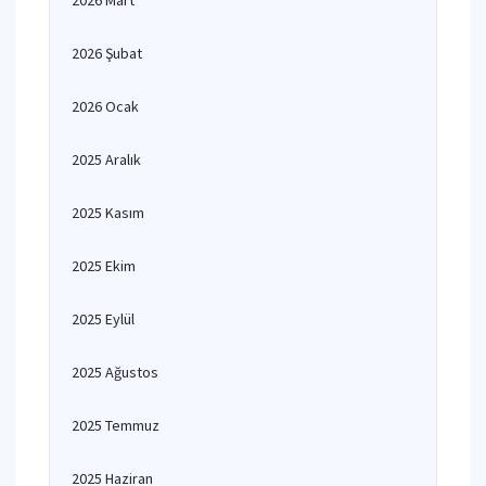
2026 Mart
2026 Şubat
2026 Ocak
2025 Aralık
2025 Kasım
2025 Ekim
2025 Eylül
2025 Ağustos
2025 Temmuz
2025 Haziran