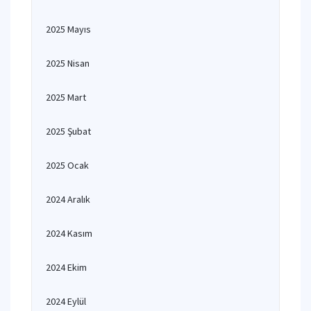
2025 Mayıs
2025 Nisan
2025 Mart
2025 Şubat
2025 Ocak
2024 Aralık
2024 Kasım
2024 Ekim
2024 Eylül