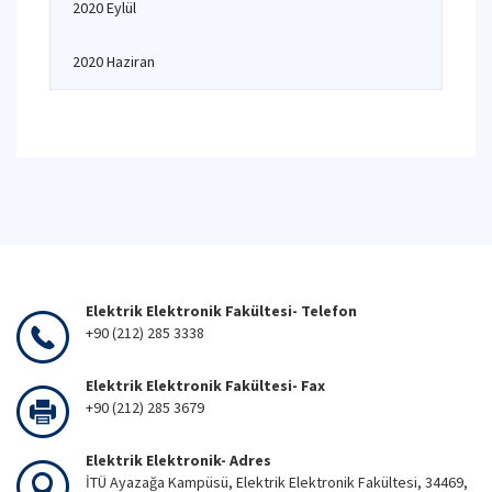
2020 Eylül
2020 Haziran
Elektrik Elektronik Fakültesi- Telefon
+90 (212) 285 3338
Elektrik Elektronik Fakültesi- Fax
+90 (212) 285 3679
Elektrik Elektronik- Adres
İTÜ Ayazağa Kampüsü, Elektrik Elektronik Fakültesi, 34469,