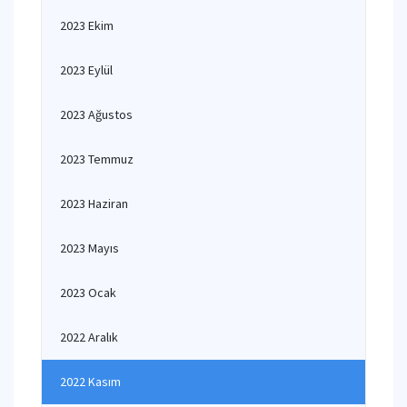
2023 Ekim
2023 Eylül
2023 Ağustos
2023 Temmuz
2023 Haziran
2023 Mayıs
2023 Ocak
2022 Aralık
2022 Kasım