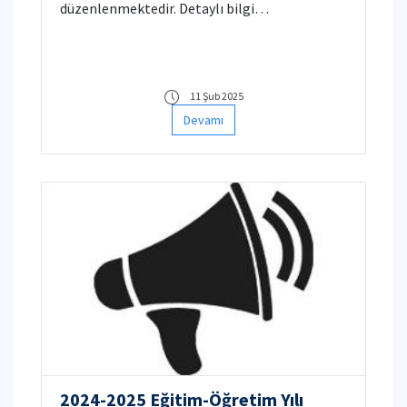
düzenlenmektedir. Detaylı bilgi
www.teknofest.org sayfasından duyurulmakta,
başvurular 20 Şubat 2025 tarihine kadar
www.t3kys.com sisteminden alınmaktadır.
11 Şub 2025
Devamı
2024-2025 Eğitim-Öğretim Yılı