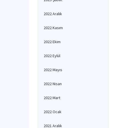
2022 Aralık
2022 Kasım
2022 Ekim
2022 Eylül
2022 Mayıs
2022 Nisan
2022 Mart
2022 Ocak
2021 Aralık