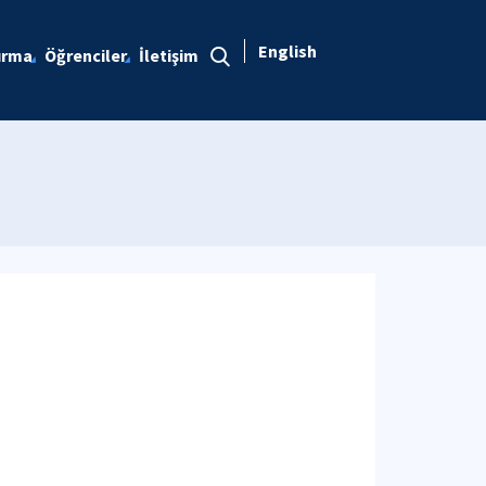
English
ırma
Öğrenciler
İletişim