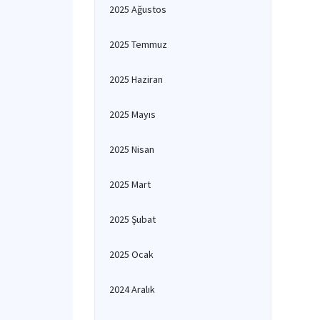
2025 Ağustos
2025 Temmuz
2025 Haziran
2025 Mayıs
2025 Nisan
2025 Mart
2025 Şubat
2025 Ocak
2024 Aralık