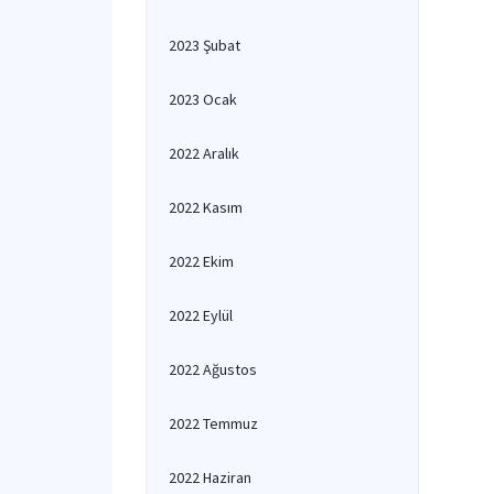
2023 Şubat
2023 Ocak
2022 Aralık
2022 Kasım
2022 Ekim
2022 Eylül
2022 Ağustos
2022 Temmuz
2022 Haziran