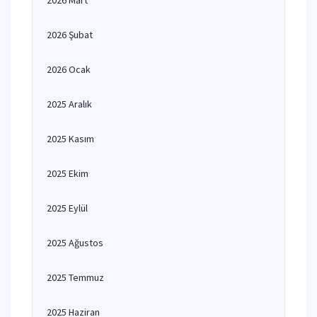
2026 Mart
2026 Şubat
2026 Ocak
2025 Aralık
2025 Kasım
2025 Ekim
2025 Eylül
2025 Ağustos
2025 Temmuz
2025 Haziran