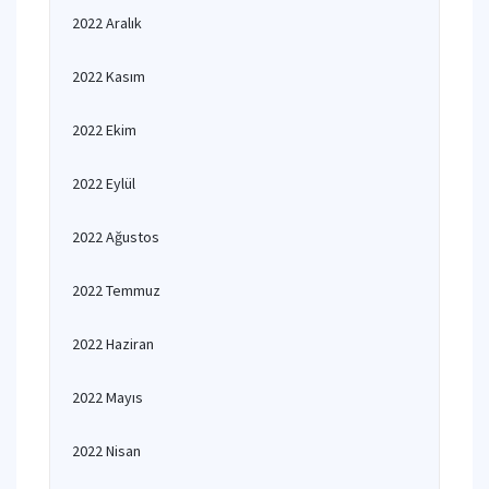
2022 Aralık
2022 Kasım
2022 Ekim
2022 Eylül
2022 Ağustos
2022 Temmuz
2022 Haziran
2022 Mayıs
2022 Nisan