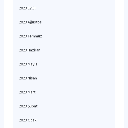
2023 Eylül
2023 Ağustos
2023 Temmuz
2023 Haziran
2023 Mayıs
2023 Nisan
2023 Mart
2023 Şubat
2023 Ocak