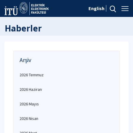
English
Haberler
Arşiv
2026 Temmuz
2026 Haziran
2026 Mayıs
2026 Nisan