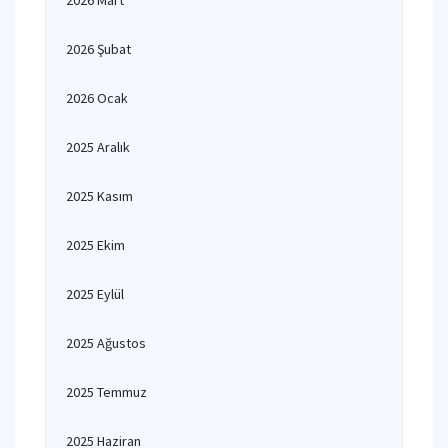
2026 Mart
2026 Şubat
2026 Ocak
2025 Aralık
2025 Kasım
2025 Ekim
2025 Eylül
2025 Ağustos
2025 Temmuz
2025 Haziran