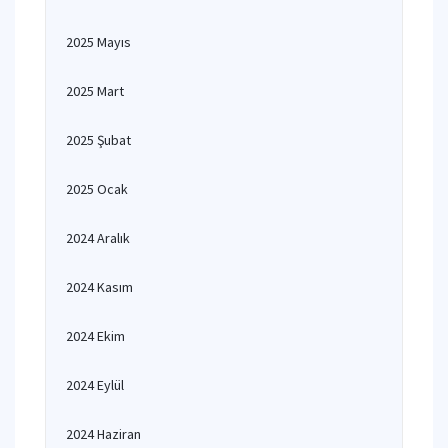
2025 Mayıs
2025 Mart
2025 Şubat
2025 Ocak
2024 Aralık
2024 Kasım
2024 Ekim
2024 Eylül
2024 Haziran