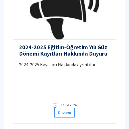
2024-2025 Eğitim-Öğretim Yılı Güz
Dönemi Kayıtları Hakkında Duyuru
2024-2025 Kayıtları Hakkında ayrıntılar..
17 Eyl 2024
Devamı