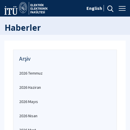
English
Haberler
Arşiv
2026 Temmuz
2026 Haziran
2026 Mayıs
2026 Nisan