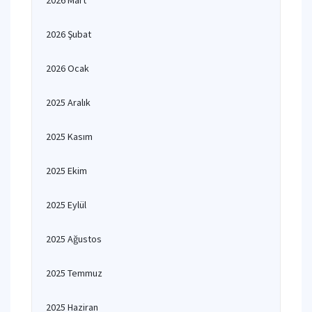
2026 Mart
2026 Şubat
2026 Ocak
2025 Aralık
2025 Kasım
2025 Ekim
2025 Eylül
2025 Ağustos
2025 Temmuz
2025 Haziran