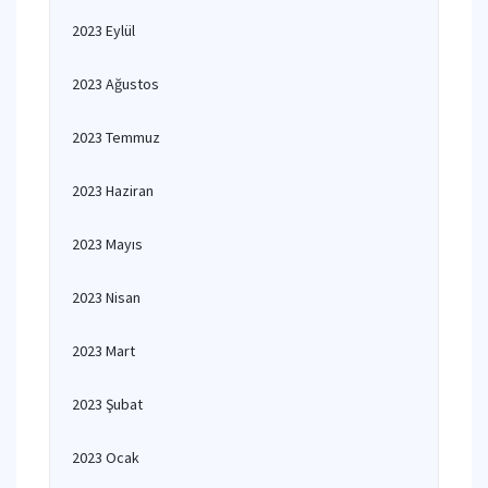
2023 Eylül
2023 Ağustos
2023 Temmuz
2023 Haziran
2023 Mayıs
2023 Nisan
2023 Mart
2023 Şubat
2023 Ocak