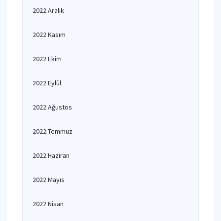
2022 Aralık
2022 Kasım
2022 Ekim
2022 Eylül
2022 Ağustos
2022 Temmuz
2022 Haziran
2022 Mayıs
2022 Nisan