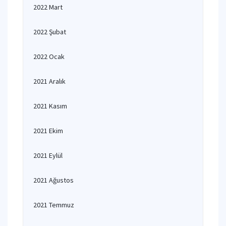
2022 Mart
2022 Şubat
2022 Ocak
2021 Aralık
2021 Kasım
2021 Ekim
2021 Eylül
2021 Ağustos
2021 Temmuz