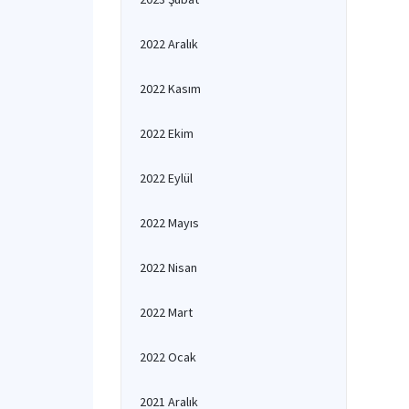
2022 Aralık
2022 Kasım
2022 Ekim
2022 Eylül
2022 Mayıs
2022 Nisan
2022 Mart
2022 Ocak
2021 Aralık