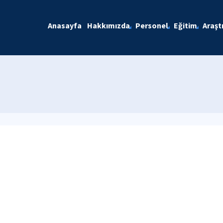
Anasayfa
Hakkımızda
Personel
Eğitim
Araşt