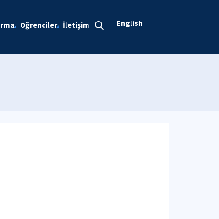
English
ırma
Öğrenciler
İletişim