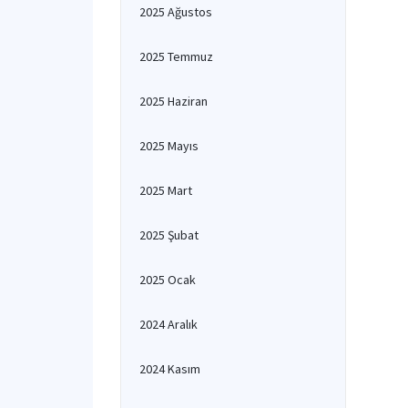
2025 Ağustos
2025 Temmuz
2025 Haziran
2025 Mayıs
2025 Mart
2025 Şubat
2025 Ocak
2024 Aralık
2024 Kasım