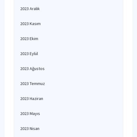
2023 Aralık
2023 Kasım
2023 Ekim
2023 Eylül
2023 Ağustos
2023 Temmuz
2023 Haziran
2023 Mayıs
2023 Nisan