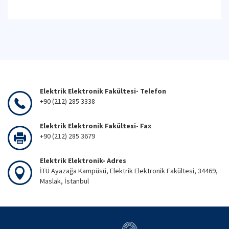
Elektrik Elektronik Fakültesi- Telefon
+90 (212) 285 3338
Elektrik Elektronik Fakültesi- Fax
+90 (212) 285 3679
Elektrik Elektronik- Adres
İTÜ Ayazağa Kampüsü, Elektrik Elektronik Fakültesi, 34469,
Maslak, İstanbul