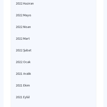
2022 Haziran
2022 Mayıs
2022 Nisan
2022 Mart
2022 Şubat
2022 Ocak
2021 Aralık
2021 Ekim
2021 Eylül