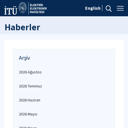
English
Haberler
Arşiv
2026 Ağustos
2026 Temmuz
2026 Haziran
2026 Mayıs