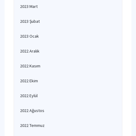
2023 Mart
2023 Şubat
2023 Ocak
2022 Aralık
2022 Kasım
2022 Ekim
2022 Eylül
2022 Ağustos
2022 Temmuz