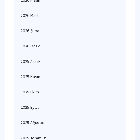
2026 Nisan
2026 Mart
2026 Şubat
2026 Ocak
2025 Aralık
2025 Kasım
2025 Ekim
2025 Eylül
2025 Ağustos
2025 Temmuz