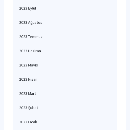
2023 Eylül
2023 Ağustos
2023 Temmuz
2023 Haziran
2023 Mayıs
2023 Nisan
2023 Mart
2023 Şubat
2023 Ocak