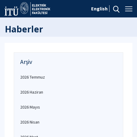
English
Haberler
Arşiv
2026 Temmuz
2026 Haziran
2026 Mayıs
2026 Nisan