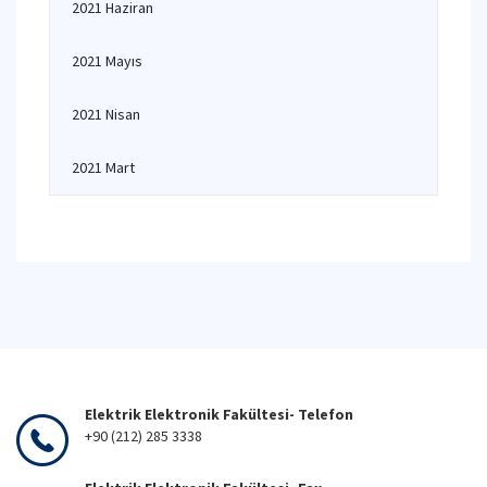
2021 Haziran
2021 Mayıs
2021 Nisan
2021 Mart
Elektrik Elektronik Fakültesi- Telefon
+90 (212) 285 3338