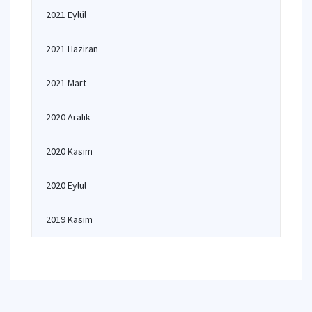
2021 Eylül
2021 Haziran
2021 Mart
2020 Aralık
2020 Kasım
2020 Eylül
2019 Kasım