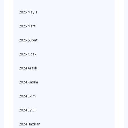
2025 Mayıs
2025 Mart
2025 Şubat
2025 Ocak
2024 Aralık
2024 Kasım
2024 Ekim
2024 Eylül
2024 Haziran