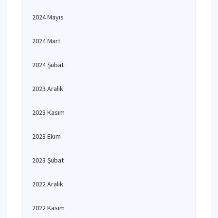
2024 Mayıs
2024 Mart
2024 Şubat
2023 Aralık
2023 Kasım
2023 Ekim
2023 Şubat
2022 Aralık
2022 Kasım