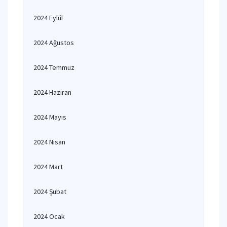
2024 Eylül
2024 Ağustos
2024 Temmuz
2024 Haziran
2024 Mayıs
2024 Nisan
2024 Mart
2024 Şubat
2024 Ocak