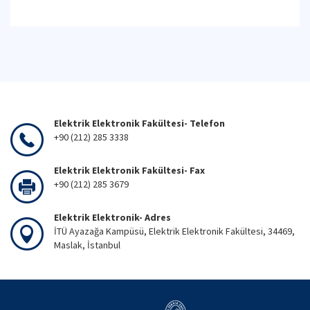
Elektrik Elektronik Fakültesi- Telefon
+90 (212) 285 3338
Elektrik Elektronik Fakültesi- Fax
+90 (212) 285 3679
Elektrik Elektronik- Adres
İTÜ Ayazağa Kampüsü, Elektrik Elektronik Fakültesi, 34469,
Maslak, İstanbul