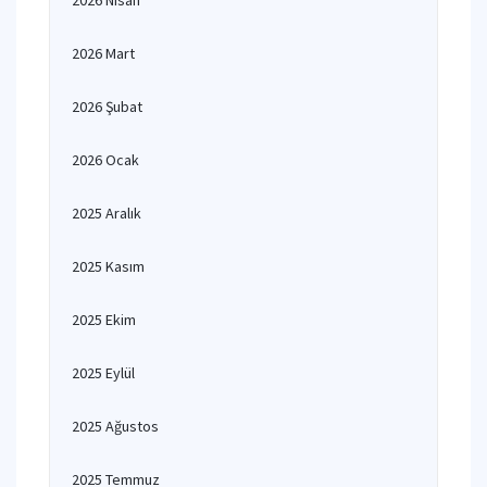
2026 Nisan
2026 Mart
2026 Şubat
2026 Ocak
2025 Aralık
2025 Kasım
2025 Ekim
2025 Eylül
2025 Ağustos
2025 Temmuz