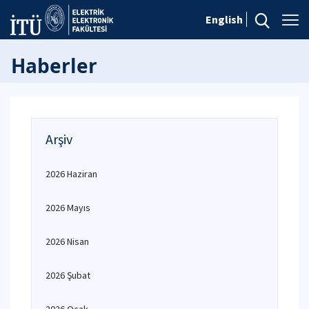
English
Haberler
Arşiv
2026 Haziran
2026 Mayıs
2026 Nisan
2026 Şubat