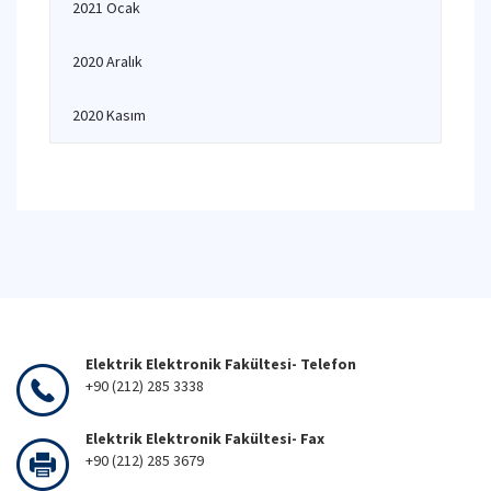
2021 Ocak
2020 Aralık
2020 Kasım
Elektrik Elektronik Fakültesi- Telefon
+90 (212) 285 3338
Elektrik Elektronik Fakültesi- Fax
+90 (212) 285 3679