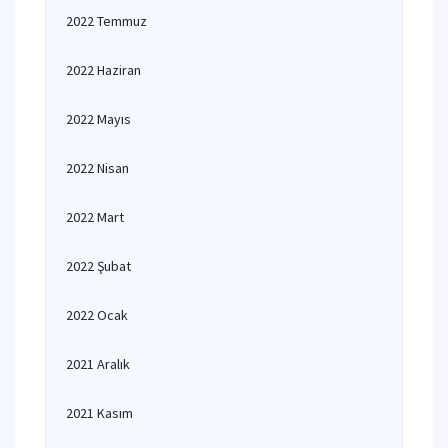
2022 Temmuz
2022 Haziran
2022 Mayıs
2022 Nisan
2022 Mart
2022 Şubat
2022 Ocak
2021 Aralık
2021 Kasım