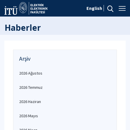
English
Haberler
Arşiv
2026 Ağustos
2026 Temmuz
2026 Haziran
2026 Mayıs