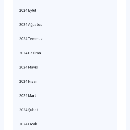
2024 Eylül
2024 Ağustos
2024 Temmuz
2024 Haziran
2024 Mayıs
2024 Nisan
2024 Mart
2024 Şubat
2024 Ocak