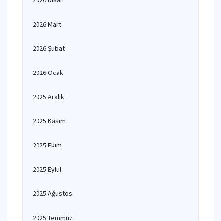
2026 Nisan
2026 Mart
2026 Şubat
2026 Ocak
2025 Aralık
2025 Kasım
2025 Ekim
2025 Eylül
2025 Ağustos
2025 Temmuz