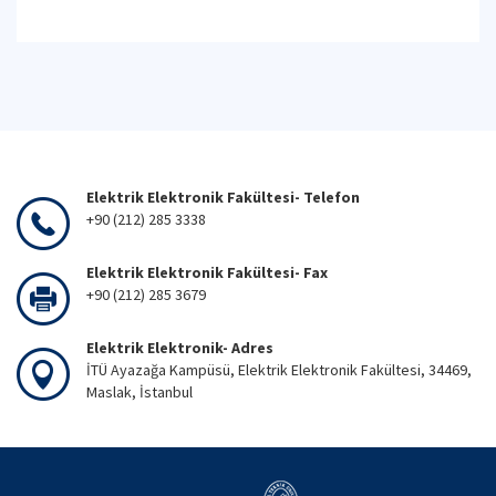
Elektrik Elektronik Fakültesi- Telefon
+90 (212) 285 3338
Elektrik Elektronik Fakültesi- Fax
+90 (212) 285 3679
Elektrik Elektronik- Adres
İTÜ Ayazağa Kampüsü, Elektrik Elektronik Fakültesi, 34469,
Maslak, İstanbul